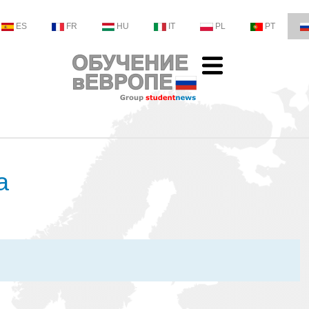
ES
FR
HU
IT
PL
PT
a