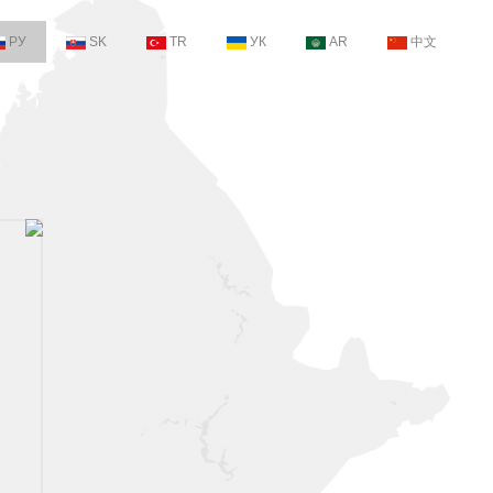
РУ
SK
TR
УК
AR
中文