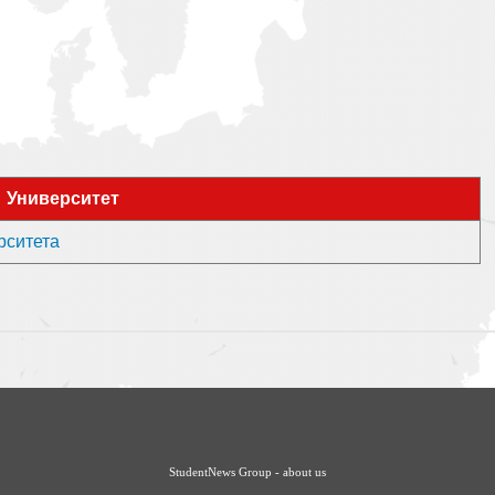
Университет
ерситета
StudentNews Group - about us