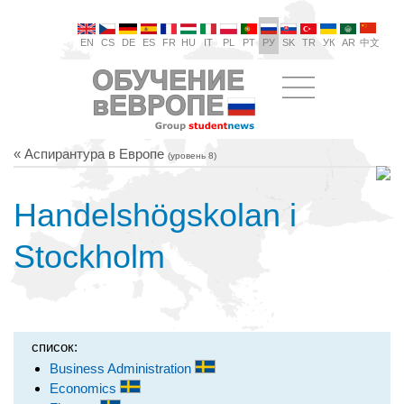
EN
CS
DE
ES
FR
HU
IT
PL
PT
РУ
SK
TR
УК
AR
中文
« Аспирантура в Европе
(уровень 8)
Handelshögskolan i
Stockholm
список:
Business Administration
Economics