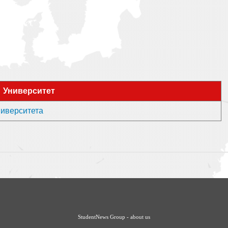
Университет
ниверситета
StudentNews Group - about us