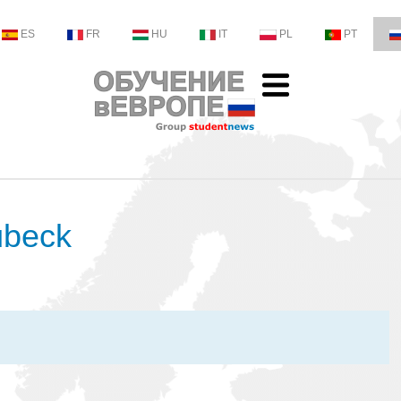
ES
FR
HU
IT
PL
PT
übeck