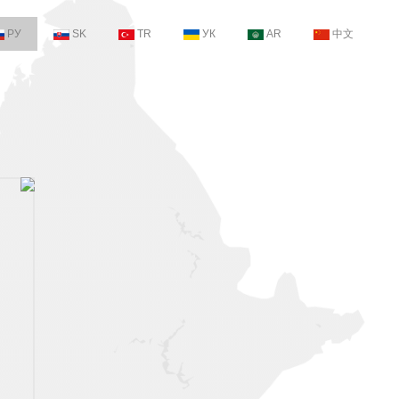
РУ
SK
TR
УК
AR
中文