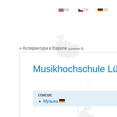
EN
CS
DE
« Аспирантура в Европе
(уровень 8)
Musikhochschule L
список:
Музыка