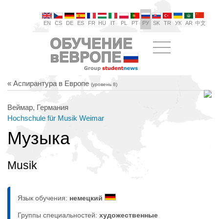
EN
CS
DE
ES
FR
HU
IT
PL
PT
РУ
SK
TR
УК
AR
中文
« Аспирантура в Европе
(уровень 8)
Веймар, Германия
Hochschule für Musik Weimar
Музыка
Musik
Язык обучения:
немецкий
Группы специальностей:
художественные