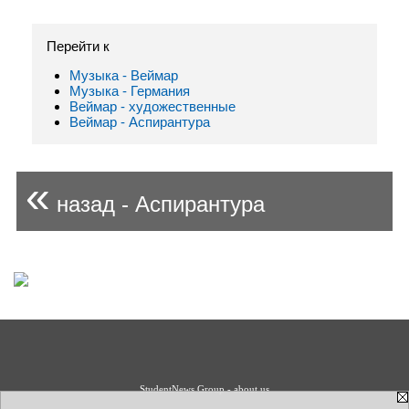
Перейти к
Музыка - Веймар
Музыка - Германия
Веймар - художественные
Веймар - Аспирантура
«
назад - Аспирантура
StudentNews Group - about us