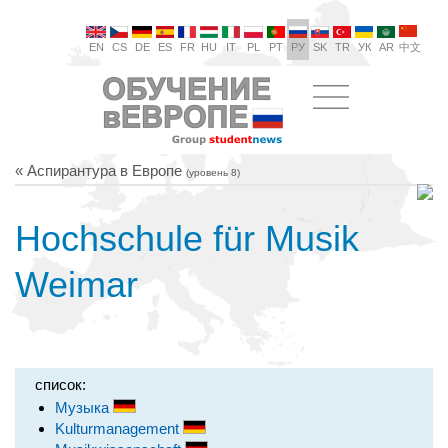
EN
CS
DE
ES
FR
HU
IT
PL
PT
РУ
SK
TR
УК
AR
中文
« Аспирантура в Европе
(уровень 8)
Hochschule für Musik
Weimar
список:
Музыка
Kulturmanagement