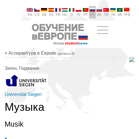
EN
CS
DE
ES
FR
HU
IT
PL
PT
РУ
SK
TR
УК
AR
中文
« Аспирантура в Европе
(уровень 8)
Зиген, Германия
Universität Siegen
Музыка
Musik