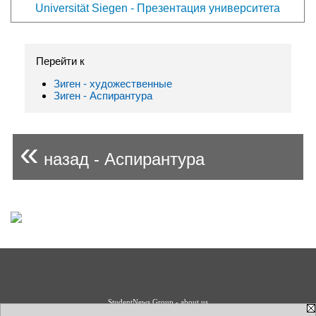
Universität Siegen - Презентация университета
Перейти к
Зиген - художественные
Зиген - Аспирантура
«
назад - Аспирантура
StudentNews Group - about us