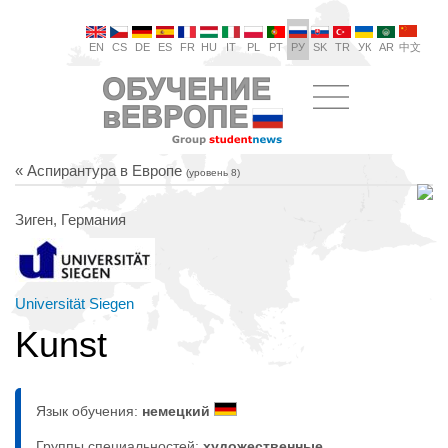
EN
CS
DE
ES
FR
HU
IT
PL
PT
РУ
SK
TR
УК
AR
中文
« Аспирантура в Европе
(уровень 8)
Зиген, Германия
Universität Siegen
Kunst
Язык обучения:
немецкий
Группы специальностей:
художественные