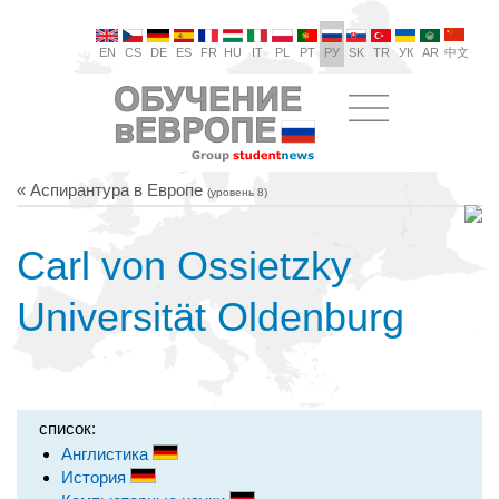
EN
CS
DE
ES
FR
HU
IT
PL
PT
РУ
SK
TR
УК
AR
中文
« Аспирантура в Европе
(уровень 8)
Carl von Ossietzky
Universität Oldenburg
список:
Англистика
История