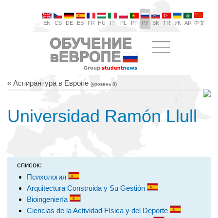
EN
CS
DE
ES
FR
HU
IT
PL
PT
РУ
SK
TR
УК
AR
中文
« Аспирантура в Европе
(уровень 8)
Universidad Ramón Llull
список:
Психология
Arquitectura Construida y Su Gestión
Bioingeniería
Ciencias de la Actividad Física y del Deporte