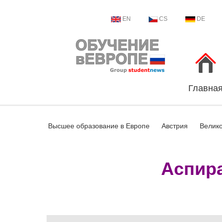
EN
CS
DE
Главна
Высшее образование в Европе
Австрия
Велик
Аспира