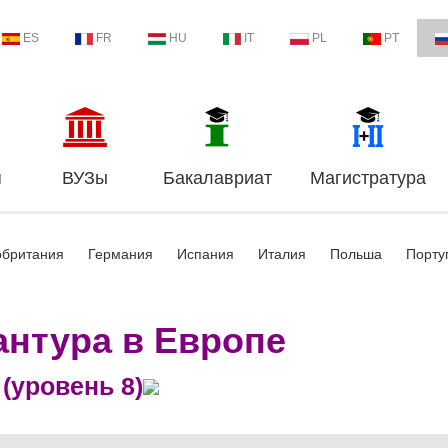
ES
FR
HU
IT
PL
PT
я
ВУЗы
Бакалавриат
Магистратура
обритания
Германия
Испания
Италия
Польша
Порту
нтура в Европе
(уровень 8)