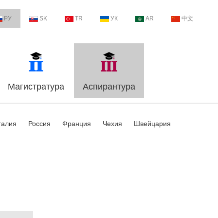
РУ
SK
TR
УК
AR
中文
Магистратура
Аспирантура
галия
Россия
Франция
Чехия
Швейцария