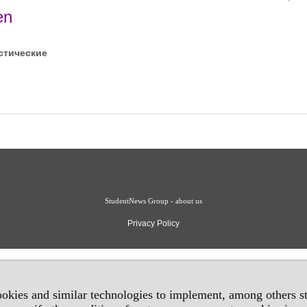
en
стические
StudentNews Group - about us
Privacy Policy
okies and similar technologies to implement, among others sta