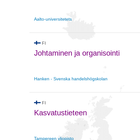
Aalto-universitetets
FI
Johtaminen ja organisointi
Hanken - Svenska handelshögskolan
FI
Kasvatustieteen
Tampereen yliopisto