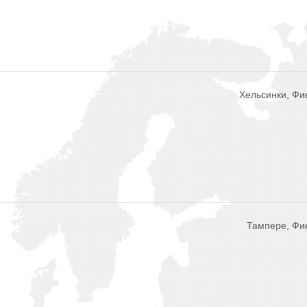
Хельсинки, Фи
Тампере, Фи