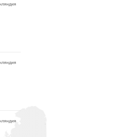
нляндия
нляндия
нляндия