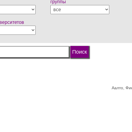
группы
иверситетов
Аалто, Фи