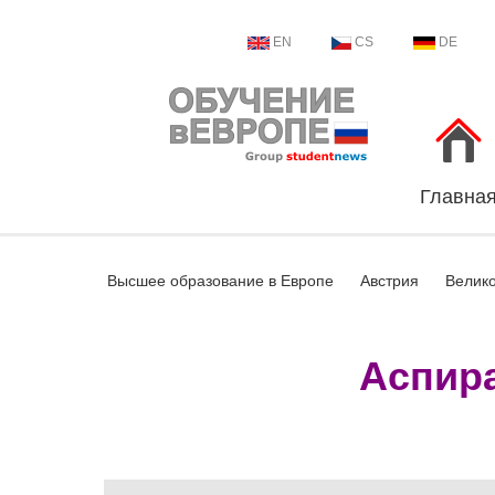
EN
CS
DE
Главна
Высшее образование в Европе
Австрия
Велик
Аспира