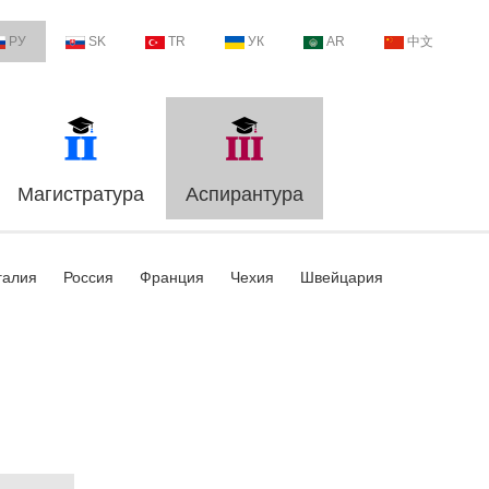
РУ
SK
TR
УК
AR
中文
Магистратура
Аспирантура
галия
Россия
Франция
Чехия
Швейцария