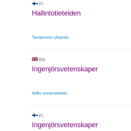
FI
Hallintotieteiden
Tampereen yliopisto
EN
Ingenjörsvetenskaper
Aalto-universitetets
FI
Ingenjörsvetenskaper