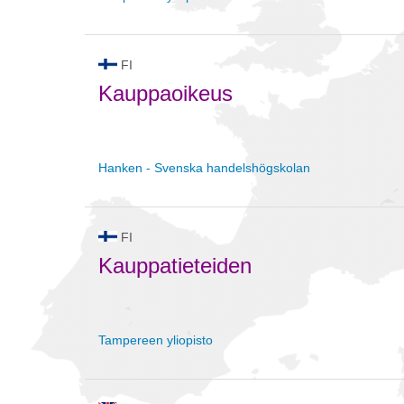
FI
Kauppaoikeus
Hanken - Svenska handelshögskolan
FI
Kauppatieteiden
Tampereen yliopisto