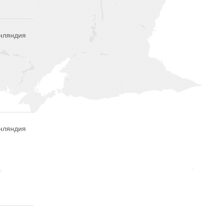
нляндия
нляндия