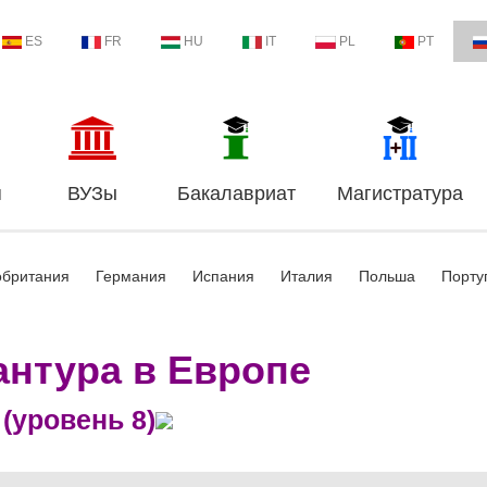
ES
FR
HU
IT
PL
PT
я
ВУЗы
Бакалавриат
Магистратура
обритания
Германия
Испания
Италия
Польша
Порту
нтура в Европе
(уровень 8)