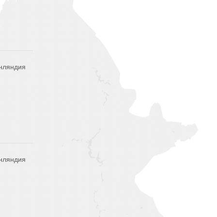
нляндия
нляндия