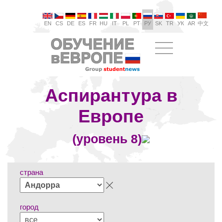
EN
CS
DE
ES
FR
HU
IT
PL
PT
РУ
SK
TR
УК
AR
中文
Аспирантура в
Европе
(уровень 8)
страна
город