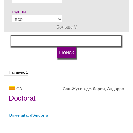
группы
Больше V
язык обучения
статус университетов
Найдено: 1
CA
Сан-Жулиа-де-Лория, Андорра
Doctorat
Universitat d'Andorra