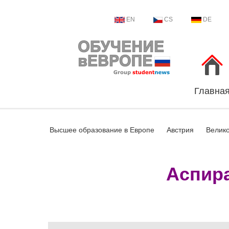
EN
CS
DE
Главна
Высшее образование в Европе
Австрия
Велик
Аспира