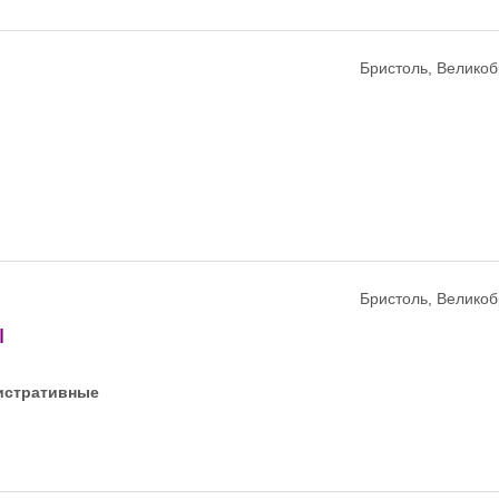
Бристоль, Велико
Бристоль, Велико
ы
истративные