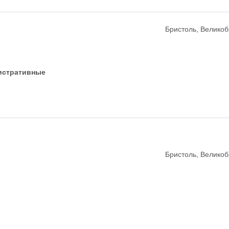
Бристоль, Велико
истративные
Бристоль, Велико