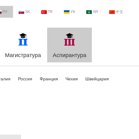
РУ
SK
TR
УК
AR
中文
Магистратура
Аспирантура
галия
Россия
Франция
Чехия
Швейцария