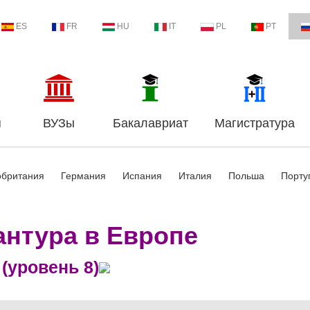
ES
FR
HU
IT
PL
PT
я
ВУЗы
Бакалавриат
Магистратура
обритания
Германия
Испания
Италия
Польша
Порту
нтура в Европе
(уровень 8)