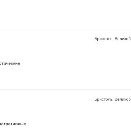
Бристоль, Велико
стические
Бристоль, Велико
истративные