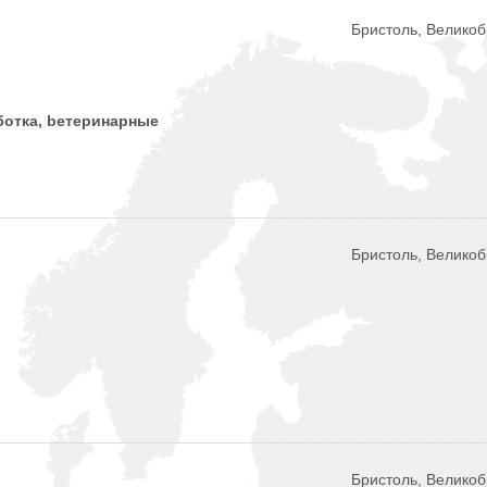
Бристоль, Велико
бoткa, bетеринарные
Бристоль, Велико
Бристоль, Велико