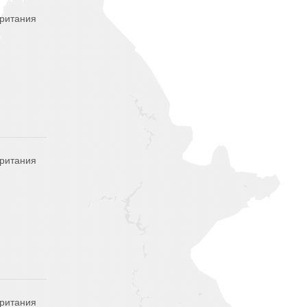
британия
британия
британия