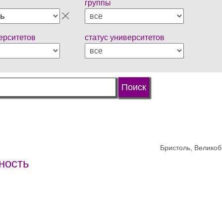
группы
ерситетов
статус университетов
Бристоль, Велико
ность