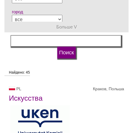
город
Больше V
группы
язык обучения
Найдено: 45
типы университетов
PL
Краков, Польша
статус университетов
Искусства