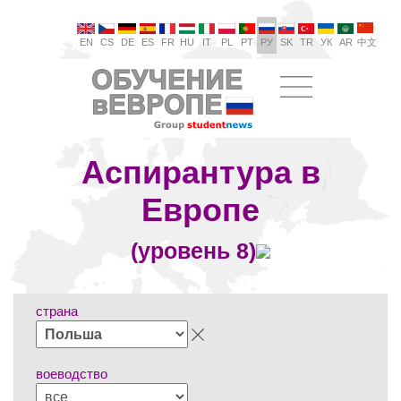
EN
CS
DE
ES
FR
HU
IT
PL
PT
РУ
SK
TR
УК
AR
中文
Аспирантура в
Европе
(уровень 8)
страна
воеводство